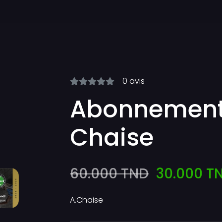
0
avis
Abonnement
Chaise
60.000 TND
30.000 T
A.Chaise