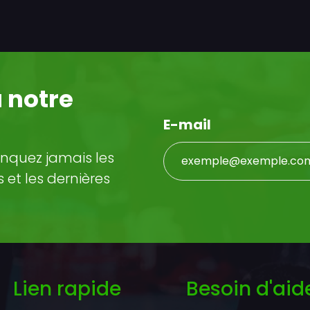
 notre
E-mail
nquez jamais les
et les dernières
Lien rapide
Besoin d'aid