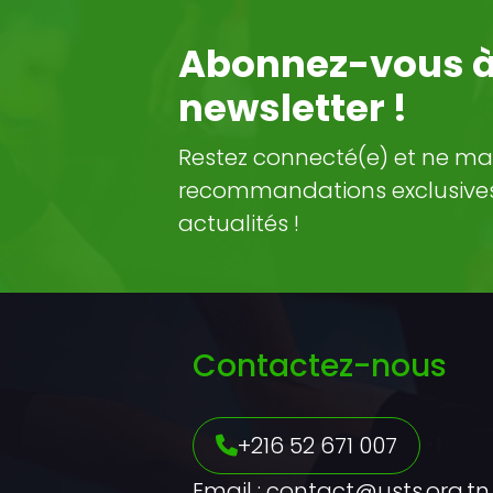
Abonnez-vous à
newsletter !
Restez connecté(e) et ne ma
recommandations exclusives 
actualités !
Contactez-nous
+216 52 671 007
Email : contact@usts.org.tn