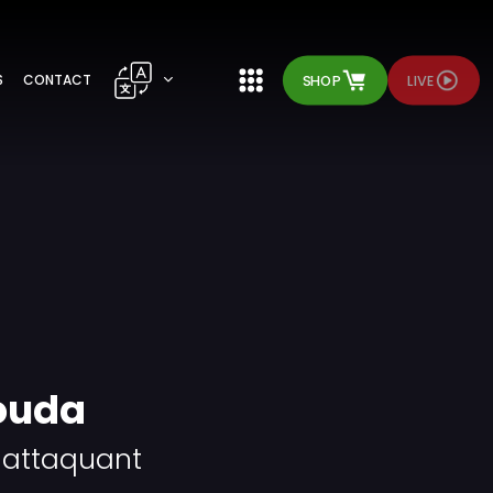
SHOP
LIVE
S
CONTACT
ouda
-attaquant