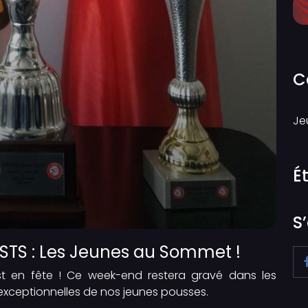
C
Je
É
S
USTS : Les Jeunes au Sommet !
st en fête ! Ce week-end restera gravé dans les
xceptionnelles de nos jeunes pousses.