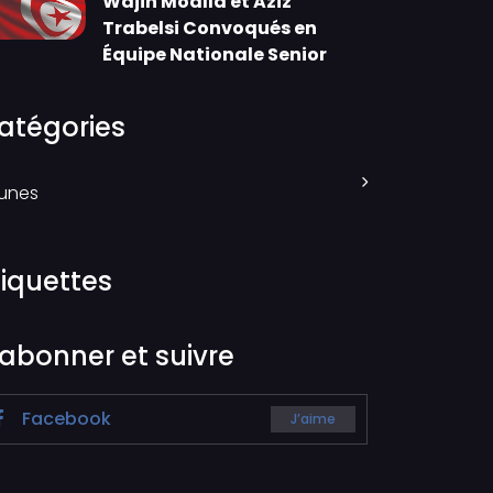
Wajih Moalla et Aziz
Trabelsi Convoqués en
Équipe Nationale Senior
atégories
unes
tiquettes
’abonner et suivre
Facebook
J’aime